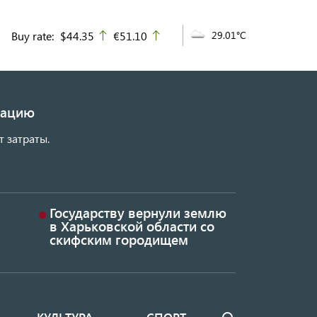
Buy rate:
$44.35
€51.10
29.01°C
up
up
изацию
т затраты.
Государству вернули землю
в Харьковской области со
скифским городищем