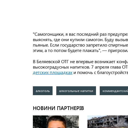
"Самогонщики, я вас последний раз предупреж
выяснять, где они купили самогон. Буду вызыв
пьяные. Если государство запретило спиртные
этим, а то потом будете плакать", — пригроз
В Беляевской ОТГ не впервые возникает кон
высокоградусных напитков. 7 апреля глава О
детских площадках
и помочь с благоустройств
алкоголь
алкогольные напитки
коммендантски