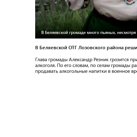
В Беляевской громаде много пьяных, несмотря 
В Беляевской ОТГ Лозовского района реш
Глава громады Александр Резник грозится пр
алкоголя. По его словам, по селам громады р
продавать алкогольные напитки в военное в