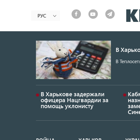
РУС
В Харько
В Теплосет
В Харькове задержали
Каб
офицера Нацгвардии за
наз
помощь уклонисту
заме
Син