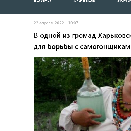
ВОЙНА
ХАРЬКОВ
УКРА
Основная
навигация
22 апреля, 2022 - 10:07
В одной из громад Харьковс
для борьбы с самогонщикам