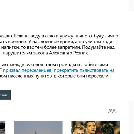
даю. Если я заеду в село и увижу пьяного, буду лично
ать военных. У нас военное время, а по улицам ходят
 напитки, то вас тем более запретили. Подумайте над
ил нарушителям закона Александр Резник.
фликт между руководством громады и любителями
ТГ
призвал переселенцев прекратить пьянствовать на
ом населенных пунктов, в которые они переехали.
й час