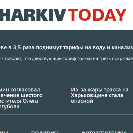
Перейти
к
основному
содержанию
ве в 3,5 раза поднимут тарифы на воду и канал
ях говорят, что действующий тариф только на треть покрывае
мин согласовал
Из-за жары трасса на
начение шестого
Харьковщине стала
стителя Олега
опасной
егубова