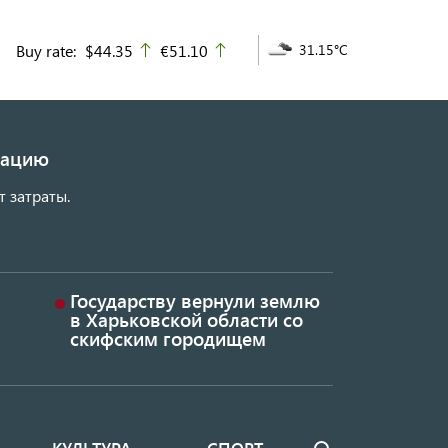
Buy rate:
$44.35
€51.10
31.15°C
up
up
изацию
т затраты.
Государству вернули землю
в Харьковской области со
скифским городищем