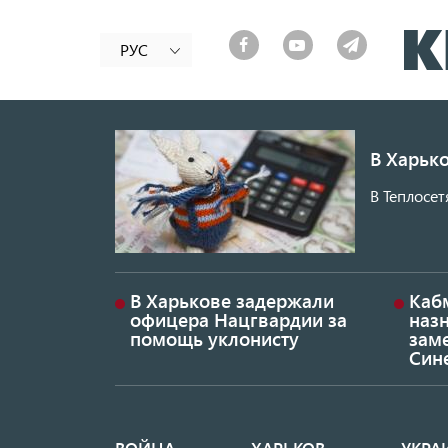
РУС
В Харько
В Теплосет
В Харькове задержали
Каб
офицера Нацгвардии за
наз
помощь уклонисту
заме
Син