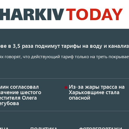
Перейти
к
основному
содержанию
ве в 3,5 раза поднимут тарифы на воду и канал
ях говорят, что действующий тариф только на треть покрывае
мин согласовал
Из-за жары трасса на
начение шестого
Харьковщине стала
стителя Олега
опасной
егубова