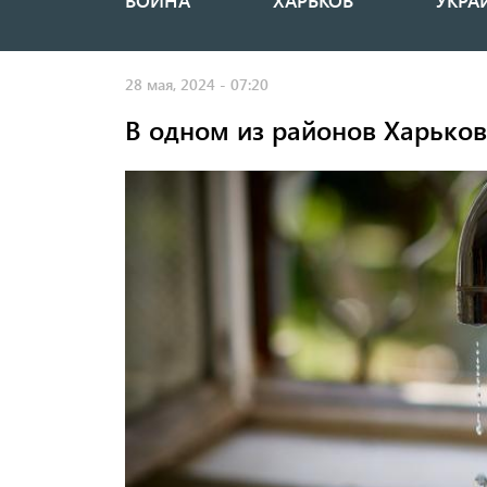
ВОЙНА
ХАРЬКОВ
УКРА
Основная
навигация
28 мая, 2024 - 07:20
В одном из районов Харьков