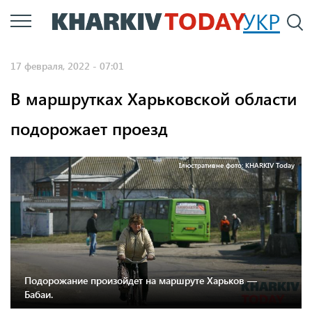
Перейти
УКР
По
к
основному
17 февраля, 2022 - 07:01
содержанию
В маршрутках Харьковской области
подорожает проезд
Ілюстративне фото: KHARKIV Today
Подорожание произойдет на маршруте Харьков —
Бабаи.