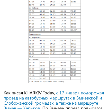
Как писал KHARKIV Today,
с 17 января подорожал
проезд на автобусных маршрутах в Змиевской и
Слобожанской громадах, а также на маршруте
Змиев — Харьков
. По Змиеву проезд повысился