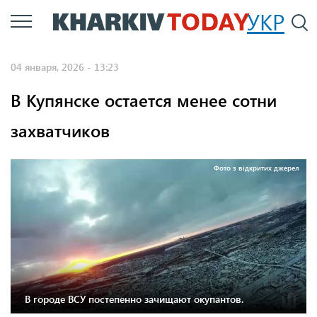
Перейти
УКР
По
к
основному
04 января, 2026 - 13:23
содержанию
В Купянске остается менее сотни
захватчиков
Фото з відкритих джерел
В городе ВСУ постепенно зачищают окупантов.