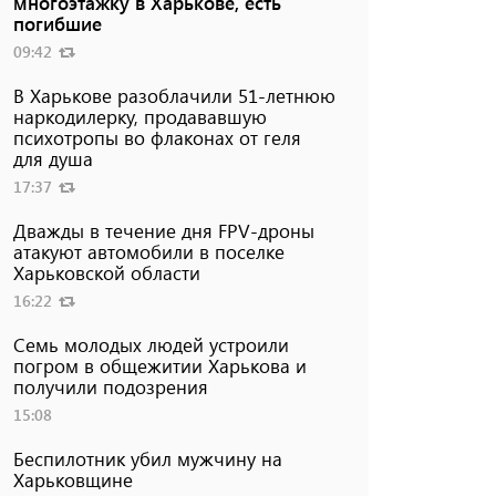
многоэтажку в Харькове, есть
погибшие
09:42
В Харькове разоблачили 51-летнюю
наркодилерку, продававшую
психотропы во флаконах от геля
для душа
17:37
Дважды в течение дня FPV-дроны
атакуют автомобили в поселке
Харьковской области
16:22
Семь молодых людей устроили
погром в общежитии Харькова и
получили подозрения
15:08
Беспилотник убил мужчину на
Харьковщине