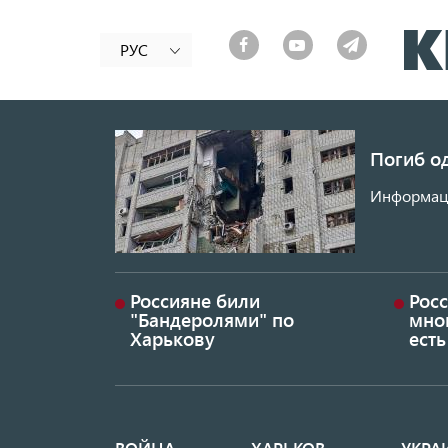
РУС
Погиб од
Информаци
Россияне били
Росс
"Бандеролями" по
мно
Харькову
ест