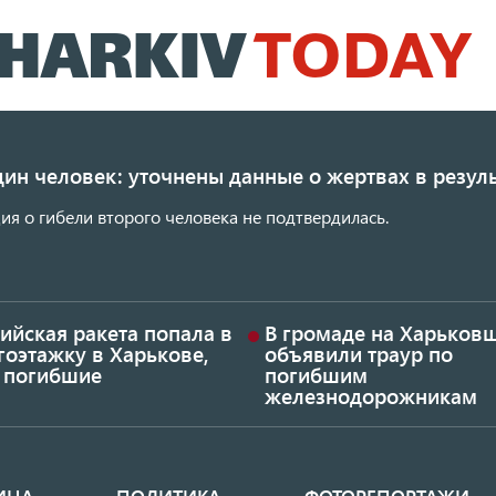
Перейти
к
основному
содержанию
ин человек: уточнены данные о жертвах в резуль
я о гибели второго человека не подтвердилась.
ийская ракета попала в
В громаде на Харьков
гоэтажку в Харькове,
объявили траур по
ь погибшие
погибшим
железнодорожникам