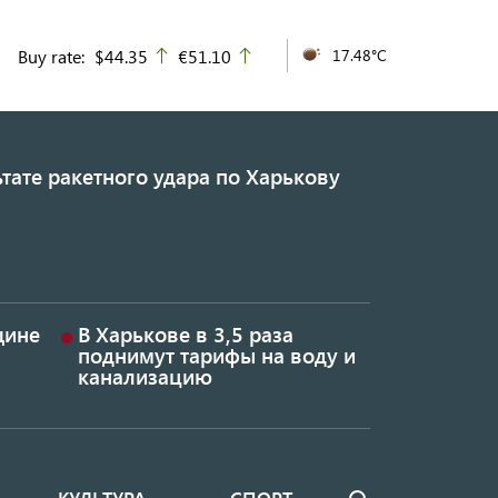
Buy rate:
$44.35
€51.10
17.48°C
up
up
тате ракетного удара по Харькову
щине
В Харькове в 3,5 раза
поднимут тарифы на воду и
канализацию