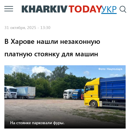
Перейти
УКР
По
к
основному
31 октября, 2025 - 13:30
содержанию
В Харове нашли незаконную
платную стоянку для машин
Фото: Нацполіція.
На стоянке парковали фуры.