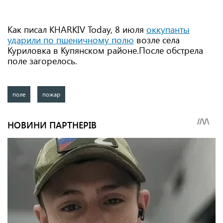
Как писал KHARKIV Today, 8 июля
оккупанты
ударили по пшеничному полю
возле села
Куриловка в Купянском районе.После обстрела
поле загорелось.
поле
пожар