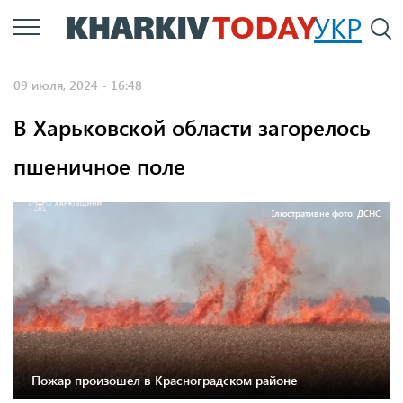
Перейти
УКР
По
к
основному
09 июля, 2024 - 16:48
содержанию
В Харьковской области загорелось
пшеничное поле
Ілюстративне фото: ДСНС
Пожар произошел в Красноградском районе