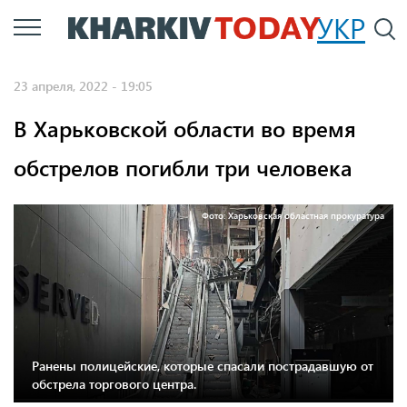
Перейти
УКР
По
к
основному
23 апреля, 2022 - 19:05
содержанию
В Харьковской области во время
обстрелов погибли три человека
Фото: Харьковская областная прокуратура
Ранены полицейские, которые спасали пострадавшую от
обстрела торгового центра.