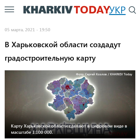
Перейти
УКР
По
к
основному
05 марта, 2021 - 19:50
содержанию
В Харьковской области создадут
градостроительную карту
Фото: Сергей Козлов / KHARKIV Today
Карту Харьковской области сделают в цифровом виде в
масштабе 1:100 000.