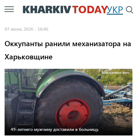
Перейти
УКР
По
к
основному
07 июня, 2026 - 16:46
содержанию
Оккупанты ранили механизатора на
Харьковщине
Ілюстративне фото
49-летнего мужчину доставили в больницу.