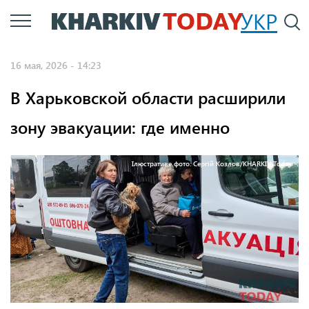
Перейти
УКР
По
к
основному
16 мая, 2026 - 14:23
содержанию
В Харьковской области расширили
зону эвакуации: где именно
Ілюстративе фото: Сергій Козлов/KHARKIV Today