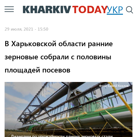
Перейти
УКР
По
к
основному
29 июля, 2021 - 15:50
содержанию
В Харьковской области ранние
зерновые собрали с половины
площадей посевов
Фото: Сергій Козлов.
Лидерами по урожайности ранних зерновых стали