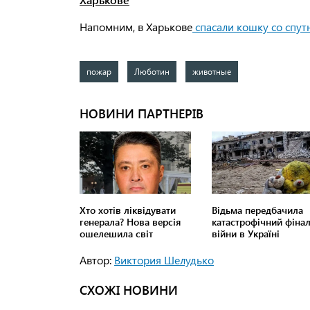
Напомним, в
Харькове
спасали кошку со спут
пожар
Люботин
животные
Автор:
Виктория Шелудько
СХОЖІ НОВИНИ