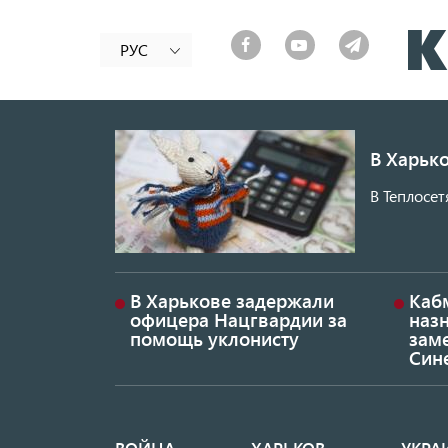
РУС
В Харько
В Теплосет
В Харькове задержали
Каб
офицера Нацгвардии за
наз
помощь уклонисту
заме
Син