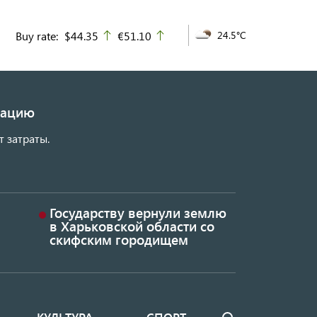
Buy rate:
$44.35
€51.10
24.5°C
up
up
изацию
т затраты.
Государству вернули землю
в Харьковской области со
скифским городищем