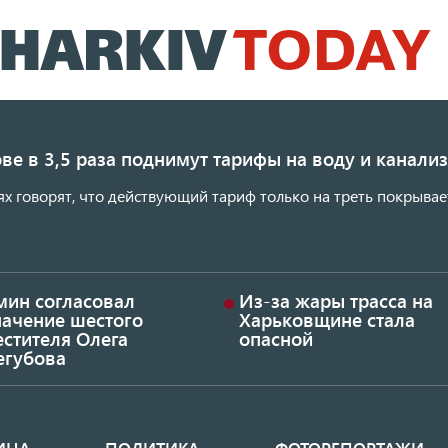
Перейти
к
основному
содержанию
ве в 3,5 раза поднимут тарифы на воду и канал
ях говорят, что действующий тариф только на треть покрывае
мин согласовал
Из-за жары трасса на
начение шестого
Харьковщине стала
стителя Олега
опасной
егубова