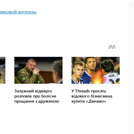
никовой антенны
.