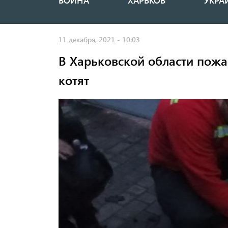
ВОЙНА
ХАРЬКОВ
УКРА
Основная
навигация
11 декабря, 2021 - 10:03
В Харьковской области пожа
котят