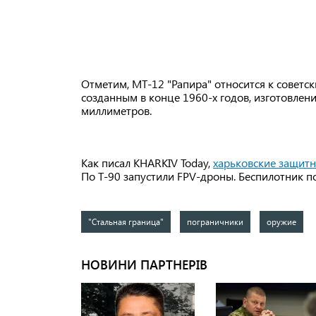
Отметим, МТ-12 "Рапира" относится к совет
созданным в конце 1960-х годов, изготовлени
миллиметров.
Как писал KHARKIV Today,
харьковские защитн
По Т-90 запустили FPV-дроны. Беспилотник по
"Стальная граница"
пограничники
оружие