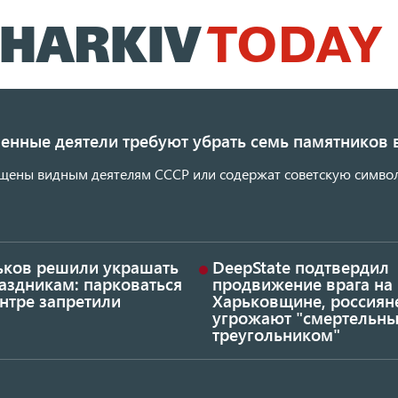
Перейти
к
основному
содержанию
енные деятели требуют убрать семь памятников 
щены видным деятелям СССР или содержат советскую символ
ьков решили украшать
DeepState подтвердил
аздникам: парковаться
продвижение врага на
нтре запретили
Харьковщине, россиян
угрожают "смертельн
треугольником"