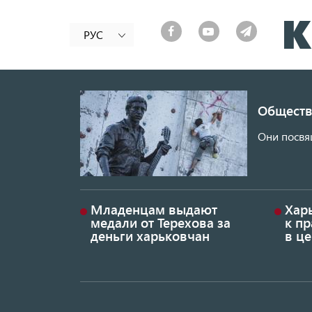
РУС
Обществ
Они посвя
Младенцам выдают
Хар
медали от Терехова за
к пр
деньги харьковчан
в це