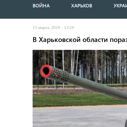
ВОЙНА
ХАРЬКОВ
УКРА
Основная
навигация
13 марта, 2024 - 13:24
В Харьковской области пора