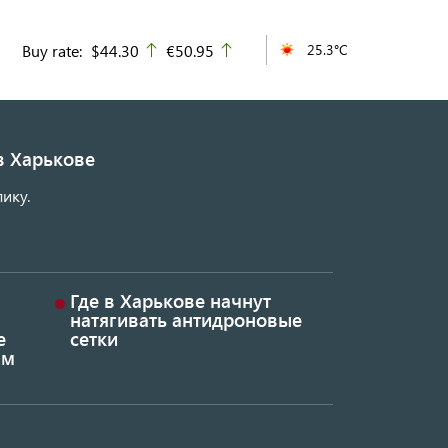
Buy rate:
$44.30
€50.95
25.3°C
up
up
в Харькове
ику.
Где в Харькове начнут
натягивать антидроновые
е
сетки
ым