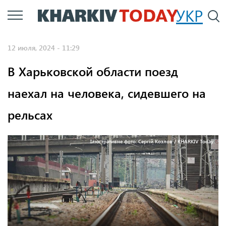
Перейти
УКР
По
к
основному
12 июля, 2024 - 11:29
содержанию
В Харьковской области поезд
наехал на человека, сидевшего на
рельсах
Ілюстративне фото: Сергій Козлов / KHARKIV Today