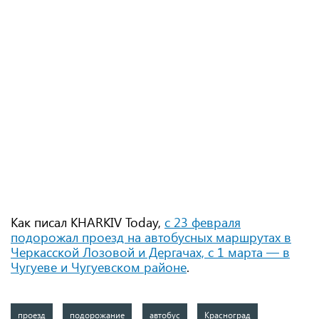
Как писал KHARKIV Today,
с 23 февраля
подорожал проезд на автобусных маршрутах в
Черкасской Лозовой и Дергачах, с 1 марта — в
Чугуеве и Чугуевском районе
.
проезд
подорожание
автобус
Красноград