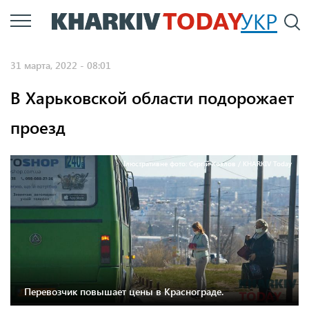
Перейти
УКР
По
к
основному
31 марта, 2022 - 08:01
содержанию
В Харьковской области подорожает
проезд
Ілюстративне фото: Сергій Козлов / KHARKIV Today
Перевозчик повышает цены в Краснограде.