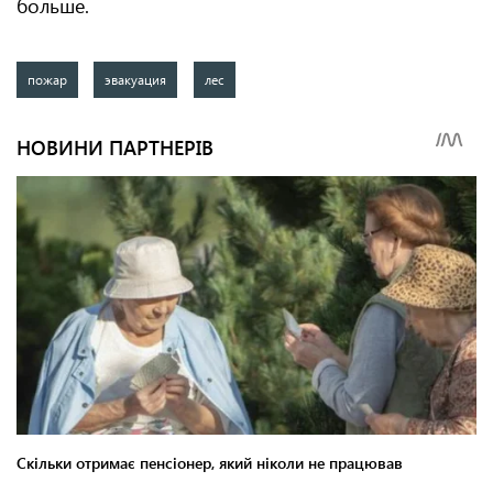
больше.
пожар
эвакуация
лес