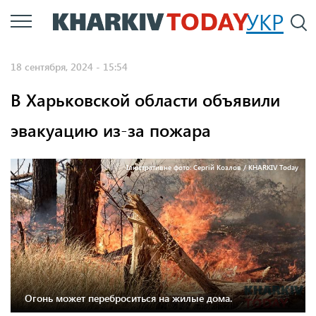
Перейти
УКР
По
к
основному
18 сентября, 2024 - 15:54
содержанию
В Харьковской области объявили
эвакуацию из-за пожара
Ілюстративне фото: Сергій Козлов / KHARKIV Today
Огонь может переброситься на жилые дома.