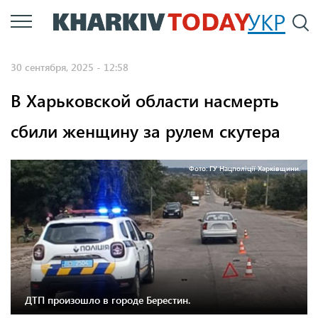
Перейти
УКР
По
к
основному
30 сентября, 2025 - 12:58
содержанию
В Харьковской области насмерть
сбили женщину за рулем скутера
Фото: ГУ Нацполіції Харківщини.
ДТП произошло в городе Берестин.