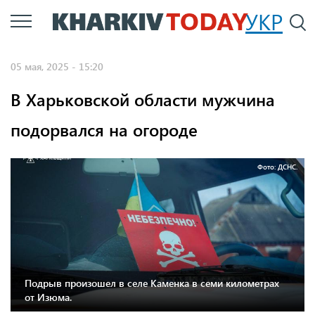
Перейти
УКР
По
к
основному
05 мая, 2025 - 15:20
содержанию
В Харьковской области мужчина
подорвался на огороде
Фото: ДСНС.
Подрыв произошел в селе Каменка в семи километрах
от Изюма.