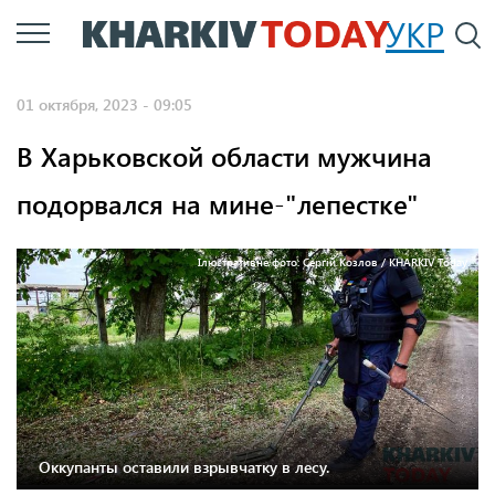
Перейти
УКР
По
к
основному
01 октября, 2023 - 09:05
содержанию
В Харьковской области мужчина
подорвался на мине-"лепестке"
Ілюстративне фото: Сергій Козлов / KHARKIV Today
Оккупанты оставили взрывчатку в лесу.