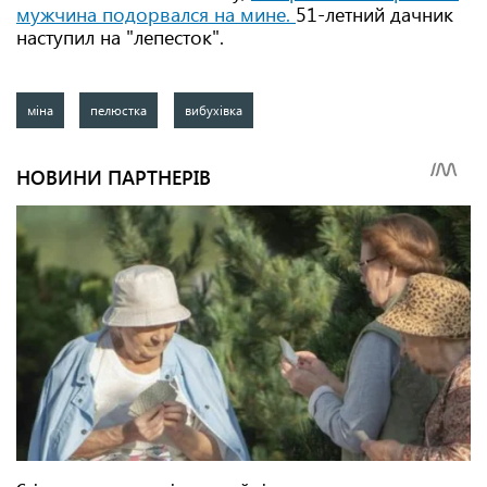
мужчина подорвался на мине.
51-летний дачник
наступил на "лепесток".
міна
пелюстка
вибухівка