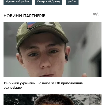
Чугуевский район
Северский Донец
рыбак