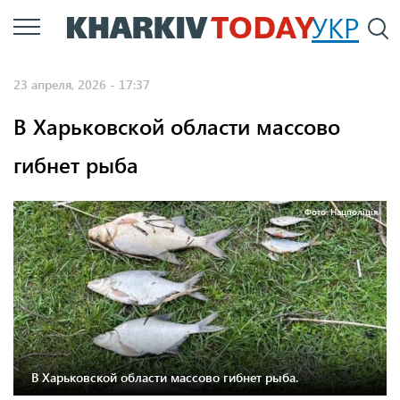
Перейти
УКР
По
к
основному
23 апреля, 2026 - 17:37
содержанию
В Харьковской области массово
гибнет рыба
Фото: Нацполіція
В Харьковской области массово гибнет рыба.