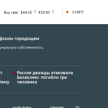
Buy rate:
$44.35
€50.95
23.88°C
up
up
кифским городищем
унальную собственность.
т
Россия дважды атаковала
Балаклею: погибли три
тему
человека