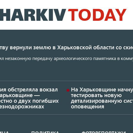
Перейти
к
основному
содержанию
ству вернули землю в Харьковской области со с
ил незаконную передачу археологического памятника в комм
ия обстреляла вокзал
На Харьковщине начну
Харьковщине —
тестировать новую
стно о двух погибших
детализированную сис
езнодорожниках
оповещения