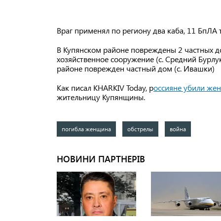
Враг применял по региону два каба, 11 БпЛА 
В Купянском районе повреждены 2 частных до
хозяйственное сооружение (с. Средний Бурлук
районе поврежден частный дом (с. Ивашки)
Как писал KHARKIV Today, р
оссияне убили жен
жительницу Купянщины.
погибла женщина
обстрелы
война