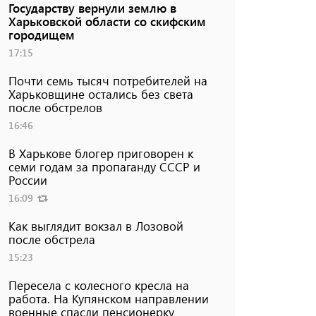
Государству вернули землю в
Харьковской области со скифским
городищем
17:15
Почти семь тысяч потребителей на
Харьковщине остались без света
после обстрелов
16:46
В Харькове блогер приговорен к
семи годам за пропаганду СССР и
России
16:09
Как выглядит вокзал в Лозовой
после обстрела
15:23
Пересела с колесного кресла на
работа. На Купянском направлении
военные спасли пенсионерку