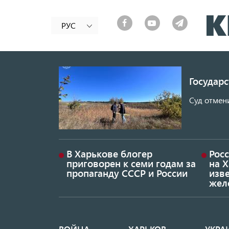
РУС
Государ
Суд отмен
В Харькове блогер
Росс
приговорен к семи годам за
на 
пропаганду СССР и России
изве
жел