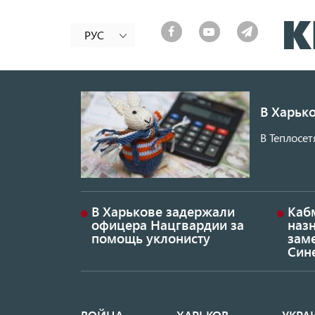
РУС
В Харько
В Теплосет
В Харькове задержали
Каб
офицера Нацгвардии за
наз
помощь уклонисту
заме
Син