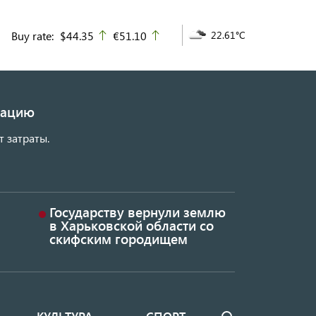
Buy rate:
$44.35
€51.10
22.61°C
up
up
изацию
т затраты.
Государству вернули землю
в Харьковской области со
скифским городищем