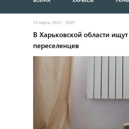
ВОЙНА
ХАРЬКОВ
УКРА
Основная
навигация
14 марта, 2022 - 18:07
В Харьковской области ищут
переселенцев