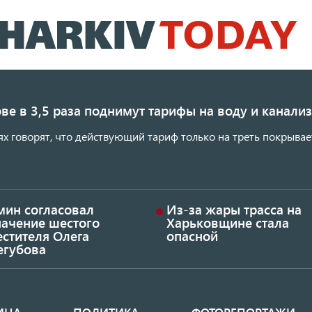
Перейти
к
основному
содержанию
ве в 3,5 раза поднимут тарифы на воду и канал
ях говорят, что действующий тариф только на треть покрывае
мин согласовал
Из-за жары трасса на
начение шестого
Харьковщине стала
стителя Олега
опасной
егубова