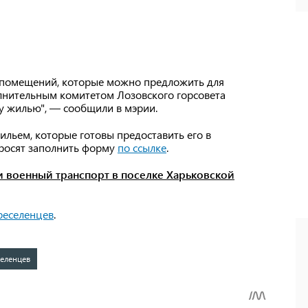
 помещений, которые можно предложить для
олнительным комитетом Лозовского горсовета
у жилью", — сообщили в мэрии.
льем, которые готовы предоставить его в
росят заполнить форму
по ссылке
.
 военный транспорт в поселке Харьковской
реселенцев
.
селенцев