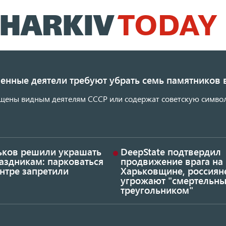
Перейти
к
основному
содержанию
енные деятели требуют убрать семь памятников 
щены видным деятелям СССР или содержат советскую символ
ьков решили украшать
DeepState подтвердил
аздникам: парковаться
продвижение врага на
нтре запретили
Харьковщине, россиян
угрожают "смертельн
треугольником"