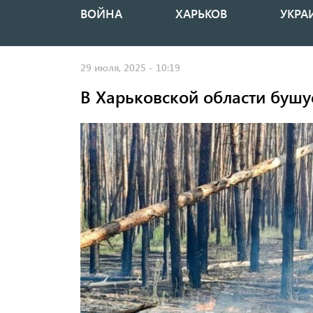
ВОЙНА
ХАРЬКОВ
УКРА
Основная
навигация
29 июля, 2025 - 10:19
В Харьковской области бушу