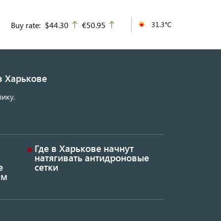
Buy rate:
$44.30
€50.95
31.3°C
up
up
в Харькове
ику.
Где в Харькове начнут
натягивать антидроновые
е
сетки
ым