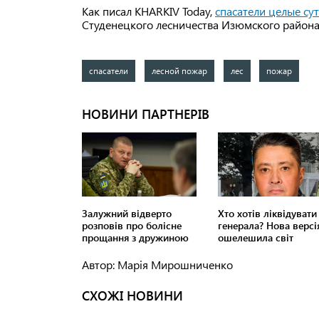
Как писал KHARKIV Today,
спасатели целые с
Студенецкого лесничества Изюмского района
спасатели
лесной пожар
лес
пожар
Автор: Марія Мирошниченко
СХОЖІ НОВИНИ