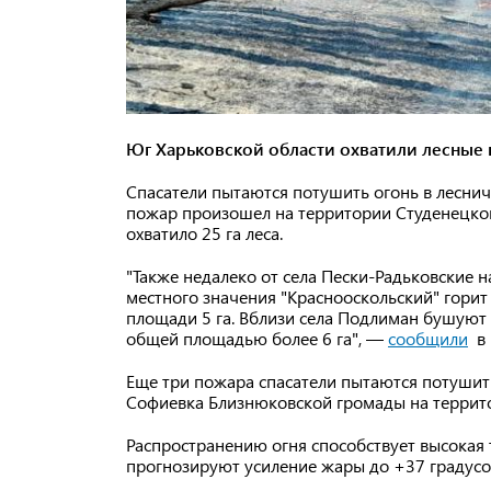
Юг Харьковской области охватили лесные
Спасатели пытаются потушить огонь в лесни
пожар произошел на территории Студенецкого
охватило 25 га леса.
"Также недалеко от села Пески-Радьковские 
местного значения "Краснооскольский" горит 
площади 5 га. Вблизи села Подлиман бушуют
общей площадью более 6 га", —
сообщили
в 
Еще три пожара спасатели пытаются потушить
Софиевка Близнюковской громады на террито
Распространению огня способствует высокая
прогнозируют усиление жары до +37 градусо