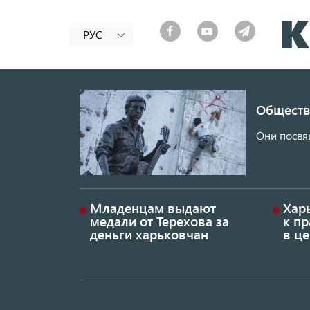
РУС
Обществ
Они посвя
Младенцам выдают
Хар
медали от Терехова за
к пр
деньги харьковчан
в це