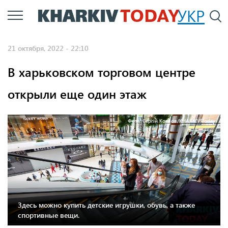
Перейти
УКР
По
к
основному
21 октября, 2022 - 22:10
содержанию
В харьковском торговом центре
открыли еще один этаж
Фото: Сергій Козлов/KHARKIV Today
Здесь можно купить детские игрушки, обувь, а также
спортивные вещи.