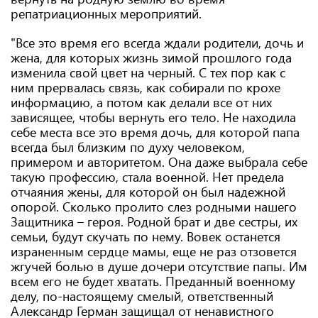
репатриационных мероприятий.
"Все это время его всегда ждали родители, дочь и
жена, для которых жизнь зимой прошлого года
изменила свой цвет на черный. С тех пор как с
ним прервалась связь, как собирали по крохе
информацию, а потом как делали все от них
зависящее, чтобы вернуть его тело. Не находила
себе места все это время дочь, для которой папа
всегда был близким по духу человеком,
примером и авторитетом. Она даже выбрала себе
такую ​​профессию, стала военной. Нет предела
отчаяния жены, для которой он был надежной
опорой. Сколько пролито слез родными нашего
Защитника – героя. Родной брат и две сестры, их
семьи, будут скучать по нему. Вовек останется
израненным сердце мамы, еще не раз отзовется
жгучей болью в душе дочери отсутствие папы. Им
всем его не будет хватать. Преданный военному
делу, по-настоящему смелый, ответственный
Александр Герман защищал от ненавистного