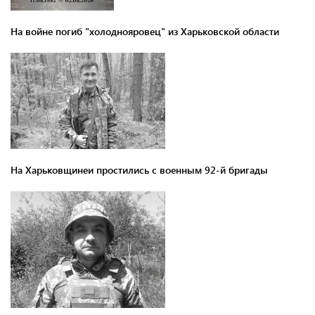
На войне погиб "холоднояровец" из Харьковской области
На Харьковщинеи простились с военным 92-й бригады