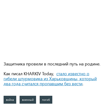
Защитника провели в последний путь на родине.
Как писал KHARKIV Today,
стало известно о
гибели штурмовика из Харьковщины, который
два года считался пропавшим без вести
.
война
военный
погиб