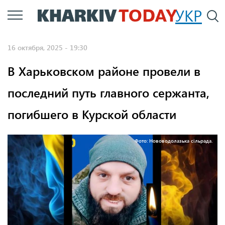
Перейти
УКР
По
к
основному
16 октября, 2025 - 19:30
содержанию
В Харьковском районе провели в
последний путь главного сержанта,
погибшего в Курской области
Фото: Нововодолазька сільрада.