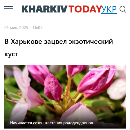
Перейти
УКР
По
к
основному
01 мая, 2025 - 16:09
содержанию
В Харькове зацвел экзотический
куст
Фото: Центральний парк
Начинается сезон цветения рододендронов.