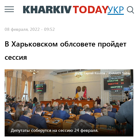
Перейти
УКР
По
к
основному
08 февраля, 2022 - 09:52
содержанию
В Харьковском облсовете пройдет
сессия
Фото: Сергей Козлов / KHARKIV Today
Депутаты соберутся на сессию 24 февраля.