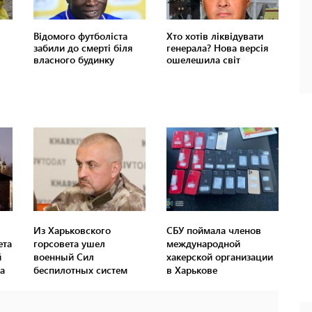
Из Харьковского
СБУ поймала членов
ета
горсовета ушел
международной
й
военный Сил
хакерской организации
а
беспилотных систем
в Харькове