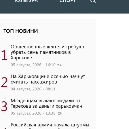
КУЛЬТУРА
СПОРТ
Поиск
ТОП НОВИНИ
Общественные деятели требуют
1
убрать семь памятников в
Харькове
05 августа, 2026 - 16:10
2
На Харьковщине осенью начнут
считать пассажиров
04 августа, 2026 - 08:11
3
Младенцам выдают медали от
Терехова за деньги харьковчан
05 августа, 2026 - 13:38
Российская армия начала штурмы