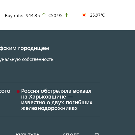
Buy rate:
$44.35
€50.95
25.97°C
up
up
кифским городищем
унальную собственность.
кого
Россия обстреляла вокзал
на Харьковщине —
известно о двух погибших
железнодорожниках