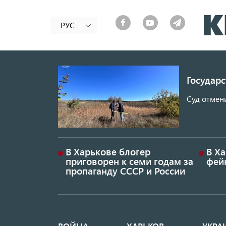
РУС
Государ
Суд отмен
В Харькове блогер
В Х
приговорен к семи годам за
фей
пропаганду СССР и России