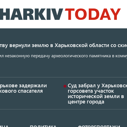
Перейти
к
основному
содержанию
ству вернули землю в Харьковской области со с
ил незаконную передачу археологического памятника в комм
арькове задержали
Суд забрал у Харьковс
кового спасателя
горсовета участок
исторической земли в
центре города