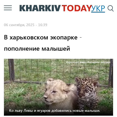
Перейти
УКР
По
к
основному
06 сентября, 2025 - 16:39
содержанию
В харьковском экопарке -
пополнение малышей
Скриншот відео Фельдман екопарк
Ко льву Левы и ягуаров добавились новые малыши.