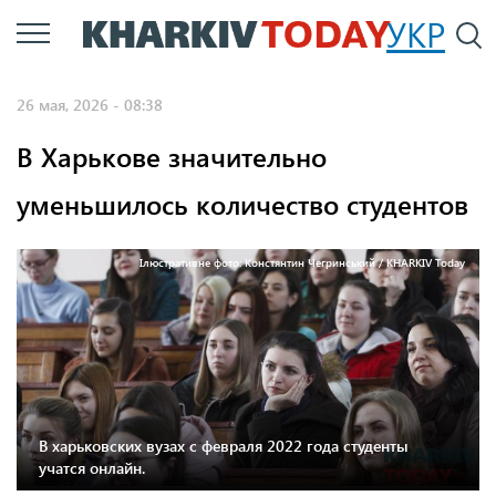
Перейти
УКР
По
к
основному
26 мая, 2026 - 08:38
содержанию
В Харькове значительно
уменьшилось количество студентов
Ілюстративне фото: Констянтин Чегринський / KHARKIV Today
В харьковских вузах с февраля 2022 года студенты
учатся онлайн.