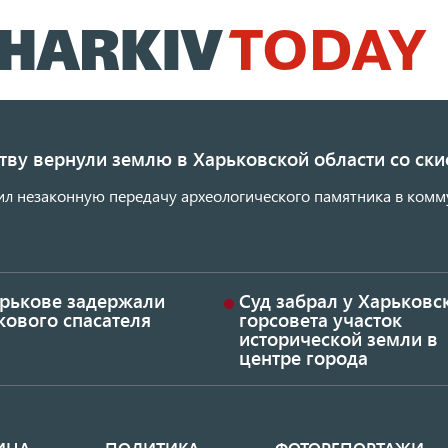
Перейти
к
основному
содержанию
ству вернули землю в Харьковской области со с
ил незаконную передачу археологического памятника в комм
арькове задержали
Суд забрал у Харьковс
кового спасателя
горсовета участок
исторической земли в
центре города