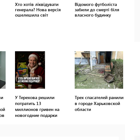
ли
У Терехова решили
Трех спасателей ранили
потратить 13
в городе Харьковской
вой
миллионов гривен на
области
ов
новогодние подарки