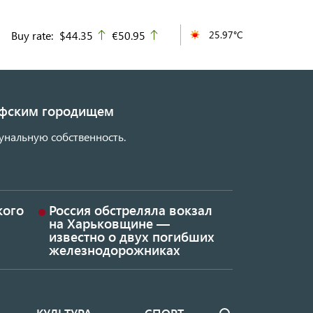
Buy rate:
$44.35
€50.95
25.97°C
up
up
кифским городищем
унальную собственность.
кого
Россия обстреляла вокзал
на Харьковщине —
известно о двух погибших
железнодорожниках