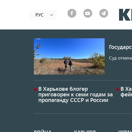
РУС
Государ
Суд отмен
В Харькове блогер
В Х
приговорен к семи годам за
фей
пропаганду СССР и России