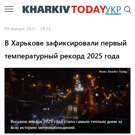
Перейти
УКР
По
к
основному
09 января, 2025 - 18:23
содержанию
В Харькове зафиксировали первый
температурный рекорд 2025 года
Фото: Kharkiv Today.
Восьмое января 2025 года стало самым теплым днем за
всю историю метеонаблюдений.