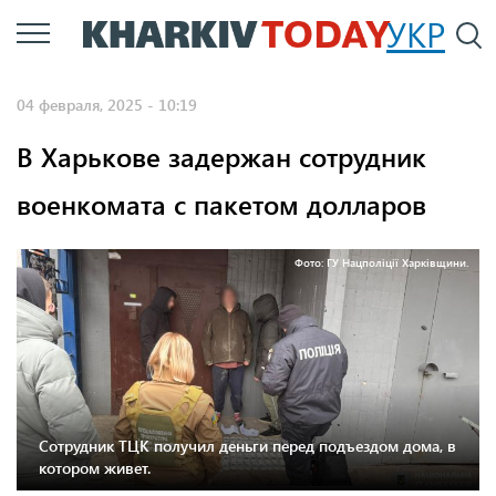
Перейти
УКР
По
к
основному
04 февраля, 2025 - 10:19
содержанию
В Харькове задержан сотрудник
военкомата с пакетом долларов
Фото: ГУ Нацполіції Харківщини.
Сотрудник ТЦК получил деньги перед подъездом дома, в
котором живет.