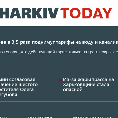
Перейти
к
основному
содержанию
ве в 3,5 раза поднимут тарифы на воду и канал
ях говорят, что действующий тариф только на треть покрывае
мин согласовал
Из-за жары трасса на
начение шестого
Харьковщине стала
стителя Олега
опасной
егубова