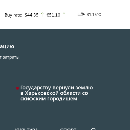
Buy rate:
$44.35
€51.10
31.15°C
up
up
изацию
т затраты.
Государству вернули землю
в Харьковской области со
скифским городищем