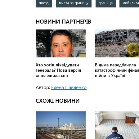
поезд
выезд за границу
граница
мобилиз
Автор:
Елена Павленко
СХОЖІ НОВИНИ