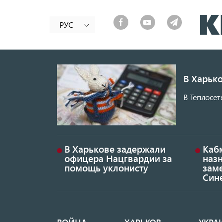
РУС
В Харько
В Теплосет
В Харькове задержали
Каб
офицера Нацгвардии за
наз
помощь уклонисту
заме
Син