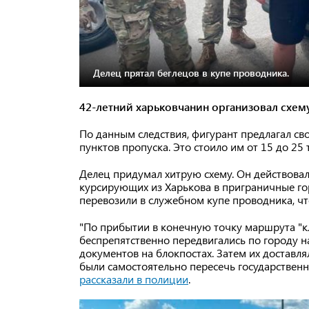
Делец прятал беглецов в купе проводника.
42-летний харьковчанин организовал схем
По данным следствия, фигурант предлагал с
пунктов пропуска. Это стоило им от 15 до 25 
Делец придумал хитрую схему. Он действовал
курсирующих из Харькова в приграничные го
перевозили в служебном купе проводника, ч
"По прибытии в конечную точку маршрута "к
беспрепятственно передвигались по городу н
документов на блокпостах. Затем их доставл
были самостоятельно пересечь государствен
рассказали в полиции
.