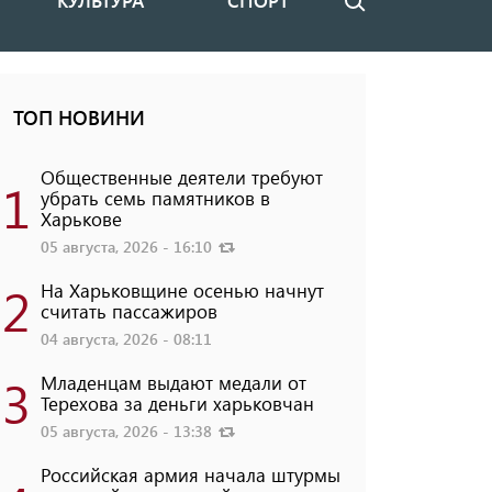
КУЛЬТУРА
СПОРТ
Поиск
ТОП НОВИНИ
Общественные деятели требуют
1
убрать семь памятников в
Харькове
05 августа, 2026 - 16:10
2
На Харьковщине осенью начнут
считать пассажиров
04 августа, 2026 - 08:11
3
Младенцам выдают медали от
Терехова за деньги харьковчан
05 августа, 2026 - 13:38
Российская армия начала штурмы