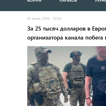
ВОЙНА
ХАРЬКОВ
УКРА
Основная
навигация
05 июня, 2026 - 14:16
За 25 тысяч долларов в Евро
организатора канала побега