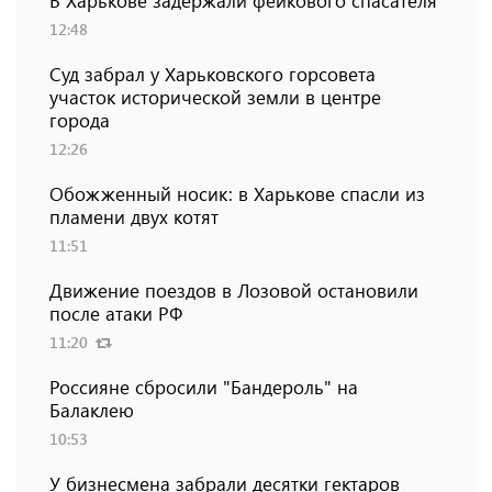
В Харькове задержали фейкового спасателя
12:48
Суд забрал у Харьковского горсовета
участок исторической земли в центре
города
12:26
Обожженный носик: в Харькове спасли из
пламени двух котят
11:51
Движение поездов в Лозовой остановили
после атаки РФ
11:20
Россияне сбросили "Бандероль" на
Балаклею
10:53
У бизнесмена забрали десятки гектаров