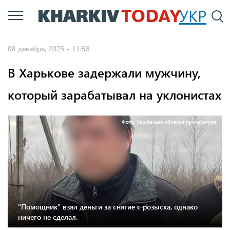
Перейти
УКР
По
к
основному
08 декабря, 2025 - 11:58
содержанию
В Харькове задержали мужчину,
который зарабатывал на уклонистах
Фото: Харківська обласна прокуратура.
"Помощник" взял деньги за снятие с розыска, однако
ничего не сделал.