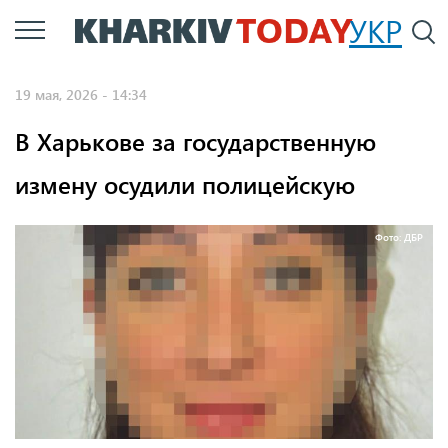
Перейти
УКР
По
к
основному
19 мая, 2026 - 14:34
содержанию
В Харькове за государственную
измену осудили полицейскую
Фото: ДБР