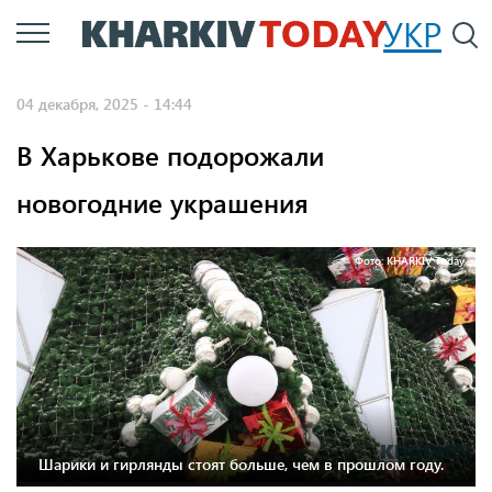
Перейти
УКР
По
к
основному
04 декабря, 2025 - 14:44
содержанию
В Харькове подорожали
новогодние украшения
Фото: KHARKIV Today
Шарики и гирлянды стоят больше, чем в прошлом году.