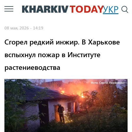
Перейти
УКР
По
к
основному
08 мая, 2026 - 14:19
содержанию
Сгорел редкий инжир. В Харькове
вспыхнул пожар в Институте
растениеводства
Фото: Сергій Авраменко