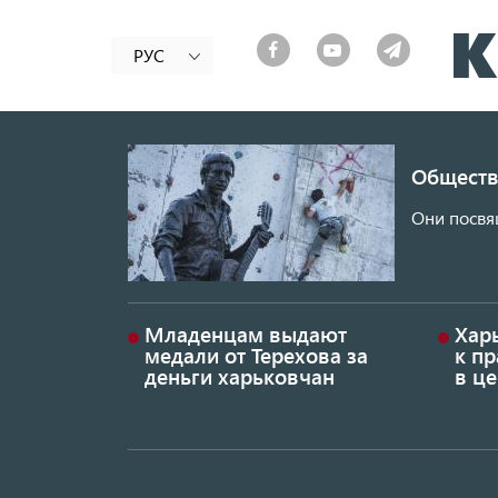
РУС
Обществ
Они посвя
Младенцам выдают
Хар
медали от Терехова за
к пр
деньги харьковчан
в це