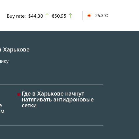
Buy rate:
$44.30
€50.95
25.3°C
up
up
в Харькове
ику.
Где в Харькове начнут
натягивать антидроновые
е
сетки
ым