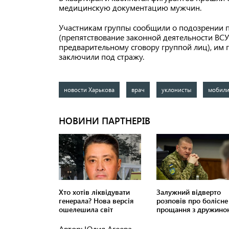
медицинскую документацию мужчин.
Участникам группы сообщили о подозрении по ч
(препятствование законной деятельности ВС
предварительному сговору группой лиц), им 
заключили под стражу.
новости Харькова
врач
уклонисты
мобили
Автор: Юлия Агеева