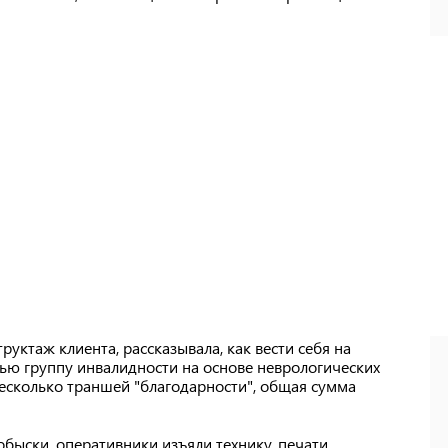
уктаж клиента, рассказывала, как вести себя на
етью группу инвалидности на основе неврологических
несколько траншей "благодарности", общая сумма
быски, оперативники изъяли технику, печати,