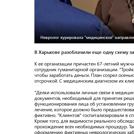
Невролог курировала "медицинское" направлен
В Харькове разоблачили еще одну схему з
К ее организации причастен 67-летний мужчи
сотрудник гуманитарной организации. "Трой
чтобы заработать деньги. План созрел осень
отсрочкой. С медицинским диагнозом их клие
"Делки использовали личные связи в медици
документов, необходимый для принятия реше
функционирования лица об установлении гру
лечение, которое должно было предшествова
фиктивно. "Клиентов" госпитализировали в с
Кроме того, для видимости реального обслед
прохождение всех необходимых процедур. Так
оформлению фиктивных неврологических заб