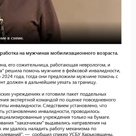
ие в схеме.
аработка на мужчинах мобилизационного возраста.
на, его сожительница, работающая неврологом, и
ка" решила помочь мужчине в фейковой инвалидности,
ю 2024 года, тогда они предложили мужчине помочь с
нт должен в дальнейшем уехать за границу.
нских учреждениях и готовили пакет поддельных
ния экспертной командой по оценке повседневного
ппы инвалидности. Следствием установлено, что
ть установлению инвалидности, проводилось
пециализированные учреждения только на бумаге.
ования "заказчикам" выдавались направления на
 им удалось наладить работу механизма по
олеваний", — сообщил спикер УСБУ Харьковщины.