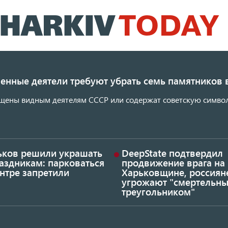
Перейти
к
основному
содержанию
енные деятели требуют убрать семь памятников 
щены видным деятелям СССР или содержат советскую символ
ьков решили украшать
DeepState подтвердил
аздникам: парковаться
продвижение врага на
нтре запретили
Харьковщине, россиян
угрожают "смертельн
треугольником"