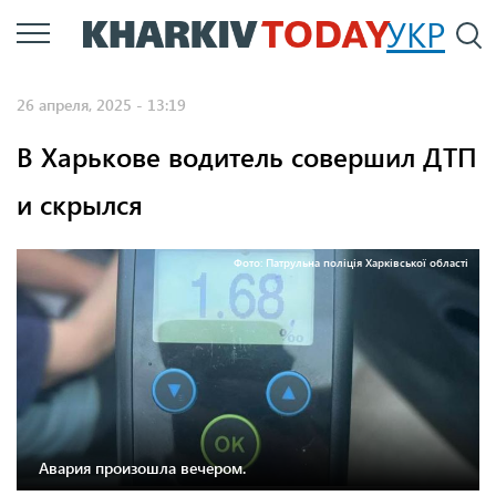
Перейти
УКР
По
к
основному
26 апреля, 2025 - 13:19
содержанию
В Харькове водитель совершил ДТП
и скрылся
Фото: Патрульна поліція Харківської області
Авария произошла вечером.