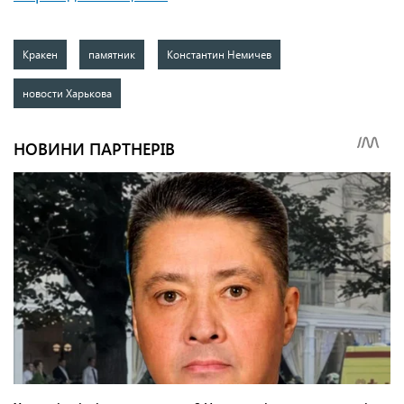
Кракен
памятник
Константин Немичев
новости Харькова