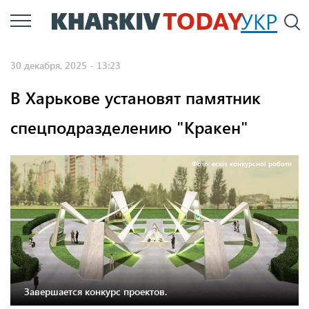
Перейти
УКР
По
к
основному
30 декабря, 2025 - 13:23
содержанию
В Харькове установят памятник
спецподразделению "Кракен"
Фото: ескіз конкурсної роботи
Завершается конкурс проектов.