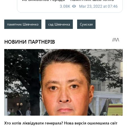
памятник Шевченко
сад Шевченка
Сумская