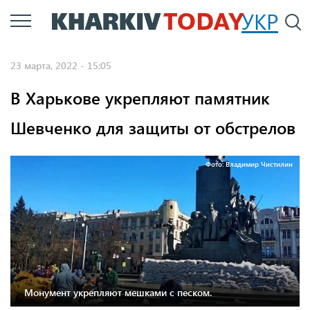
Перейти
УКР
По
к
основному
23 марта, 2022 - 15:05
содержанию
В Харькове укрепляют памятник
Шевченко для защиты от обстрелов
Фото: Владимир Чистилин
Монумент укрепляют мешками с песком.