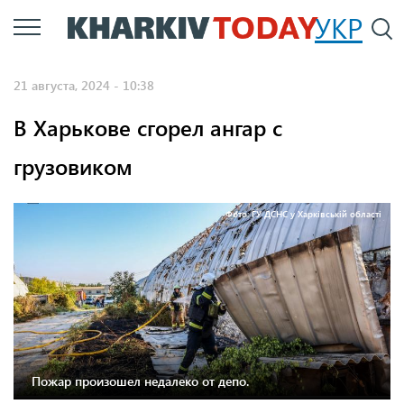
Перейти
УКР
По
к
основному
21 августа, 2024 - 10:38
содержанию
В Харькове сгорел ангар с
грузовиком
Фото: ГУ ДСНС у Харківській області
Пожар произошел недалеко от депо.