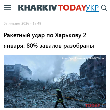
Перейти
УКР
По
к
основному
07 января, 2026 - 17:48
содержанию
Ракетный удар по Харькову 2
января: 80% завалов разобраны
Фото: Сергій Козлов/KHARKIV Today