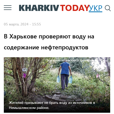
Перейти
УКР
По
к
основному
05 марта, 2024 - 15:55
содержанию
В Харькове проверяют воду на
содержание нефтепродуктов
Ілюстративне фото: Сергій Козлов/KHARKIV Today
Жителей призывают не брать воду из источников в
Немышлянском районе.