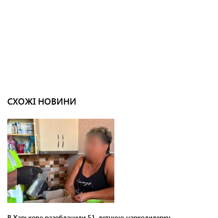
СХОЖІ НОВИНИ
В Харькове разоблачили 51-летнюю наркодилерку,