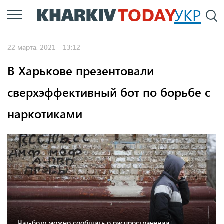
Перейти
УКР
По
к
основному
22 марта, 2021 - 13:12
содержанию
В Харькове презентовали
сверхэффективный бот по борьбе с
наркотиками
Чат-боту можно сообщить о распространении