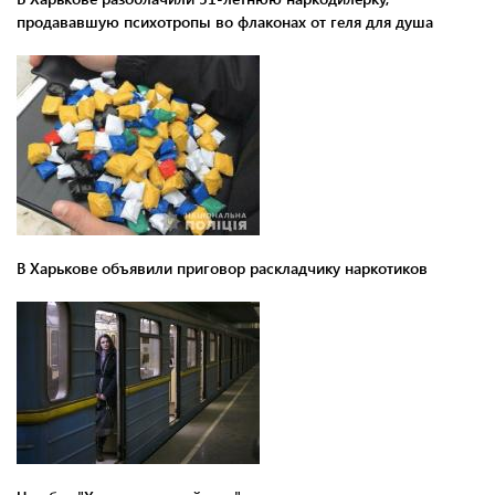
продававшую психотропы во флаконах от геля для душа
В Харькове объявили приговор раскладчику наркотиков