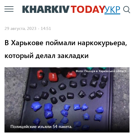
Перейти
УКР
По
к
основному
29 августа, 2023 - 14:51
содержанию
В Харькове поймали наркокурьера,
который делал закладки
Фото: Поліція в Харківській області
Полицейские изъяли 54 пакета.