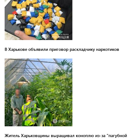
В Харькове объявили приговор раскладчику наркотиков
Житель Харьковщины выращивал коноплю из-за "пагубной