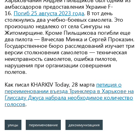
Харьковчанин Андрей Пильщиков был одним из
амбассадоров предоставления Украине F-
16.
Погиб 25 августа 2023 года
. В тот день
столкнулись два учебно-боевых самолета. Это
произошло недалеко от села Сингуры на
Житомирщине. Кроме Пильщикова погибли еще
два пилота — Вячеслав Минка и Сергей Проказин.
Государственное бюро расследований изучает три
версии столкновения самолетов — техническая
неисправность самолетов, ошибка пилотов,
нарушения при организации совершения
полетов.
Как писал KHARKIV Today, 28 марта
петиция о
переименовании въезда Тринклера в Харькове на
Глиссаду Джуса набрала необходимое количество
голосов
.
улицы
переименование
декоммунизациия