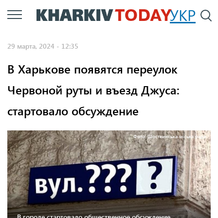
Перейти
УКР
По
к
основному
29 марта, 2024 - 12:35
содержанию
В Харькове появятся переулок
Червоной руты и въезд Джуса:
стартовало обсуждение
Фото: Шосткинська міська рада
В городе стартовало общественное обсуждение