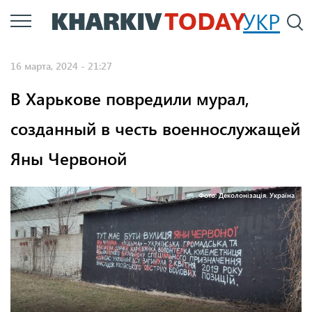
Перейти
УКР
По
к
основному
16 марта, 2024 - 21:27
содержанию
В Харькове повредили мурал,
созданный в честь военнослужащей
Яны Червоной
Фото: Деколонізація. Україна